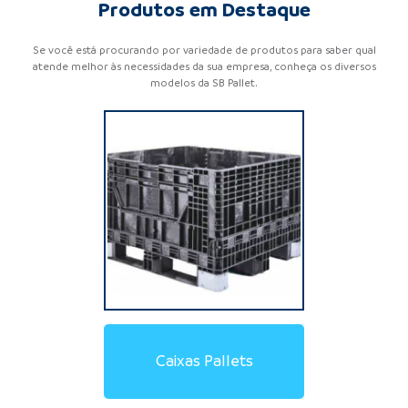
Produtos em Destaque
Se você está procurando por variedade de produtos para saber qual
atende melhor às necessidades da sua empresa, conheça os diversos
modelos da SB Pallet.
Locação de Pallets de
Locação de Pallets de
Locação de Racks
Locação de Caixas Pallet
Pallets de Contenção
Estrado de Plástico
Pallets de Madeira
Pallets de Plástico
Racks Metálicos
Caixas Pallets
Aramados
Plásticos
Madeira