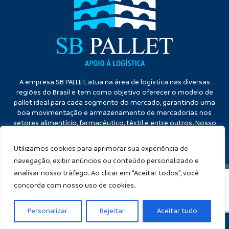
A empresa SB PALLET, atua na área de logística nas diversas
regiões do Brasil e tem como objetivo oferecer o modelo de
pallet ideal para cada segmento do mercado, garantindo uma
boa movimentação e armazenamento de mercadorias nos
setores alimentício, farmacêutico, têxtil e entre outros. Nosso
diferencial é a qualidade no atendimento e eficiência no
cumprimento dos prazos.
Utilizamos cookies para aprimorar sua experiência de
navegação, exibir anúncios ou conteúdo personalizado e
analisar nosso tráfego. Ao clicar em “Aceitar todos”, você
concorda com nosso uso de cookies.
SB PALLET
Copyright ©
. (Lei 9610 de 19/02/1998)
Criação de sites
:
Personalizar
Rejeitar
Aceitar tudo
WHATSAPP
Ligar
NÓS TE LIGAMOS