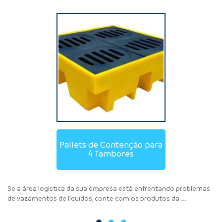
Pallets de Contenção para 1
Pallets de Contenção para
Pallets de Contenção para
2 Tambores
4 Tambores
Tambor
Se a área logística da sua empresa está enfrentando problemas
Conte com os produtos da SB Pallet para organizar e otimizar os
Para atender às necessidades de logística da sua empresa, a SB
de vazamentos de líquidos, conte com os produtos da ...
processos logísticos da sua empresa. Saiba mais ...
Pallet tem um catálogo completo de produtos. Saiba ...