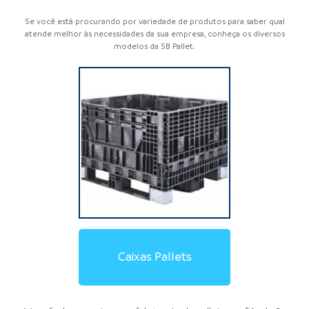
Se você está procurando por variedade de produtos para saber qual
atende melhor às necessidades da sua empresa, conheça os diversos
modelos da SB Pallet.
Locação de Pallets de
Locação de Pallets de
Locação de Racks
Locação de Caixas Pallet
Pallets de Contenção
Estrado de Plástico
Pallets de Madeira
Pallets de Plástico
Racks Metálicos
Caixas Pallets
Aramados
Plásticos
Madeira