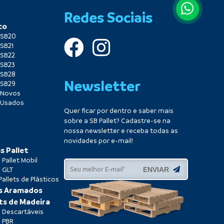
Redes Sociais
co
o SB20
 SB21
 SB22
 SB23
 SB28
Newsletter
 SB29
o Novos
o Usados
Quer ficar por dentro e saber mais
sobre a SB Pallet? Cadastre-se na
nossa newsletter e receba todas as
novidades por e-mail!
s Pallet
Pallet Mobil
ENVIAR
 GLT
allets de Plásticos
ks Aramados
ts de Madeira
s Descartáveis
s PBR