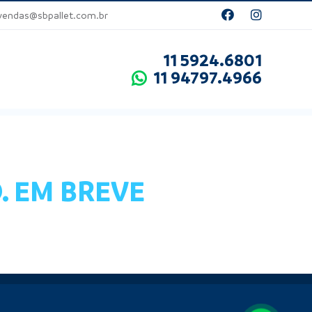
ndas@sbpallet.com.br
11 5924.6801
11 94797.4966
. EM BREVE