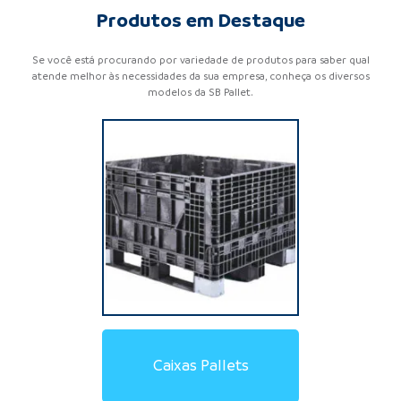
Produtos em Destaque
Se você está procurando por variedade de produtos para saber qual
atende melhor às necessidades da sua empresa, conheça os diversos
modelos da SB Pallet.
Locação de Pallets de
Locação de Pallets de
Locação de Racks
Locação de Caixas Pallet
Pallets de Contenção
Estrado de Plástico
Pallets de Madeira
Pallets de Plástico
Racks Metálicos
Caixas Pallets
Aramados
Plásticos
Madeira