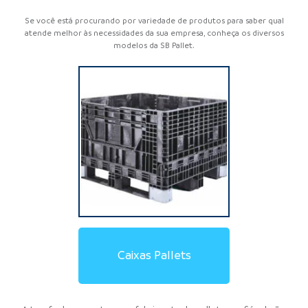
Se você está procurando por variedade de produtos para saber qual
atende melhor às necessidades da sua empresa, conheça os diversos
modelos da SB Pallet.
Locação de Pallets de
Locação de Pallets de
Locação de Racks
Locação de Caixas Pallet
Pallets de Contenção
Estrado de Plástico
Pallets de Madeira
Pallets de Plástico
Racks Metálicos
Caixas Pallets
Aramados
Plásticos
Madeira