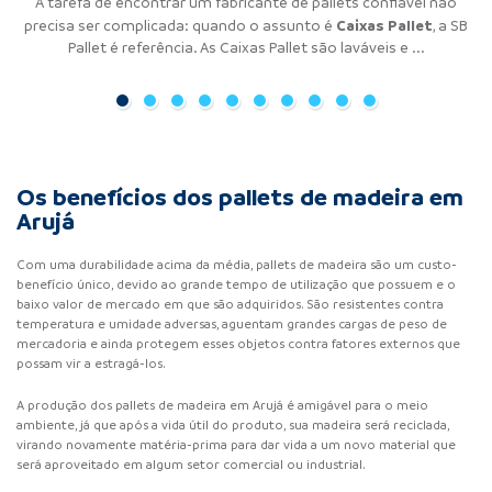
Buscando atuar de maneira mais eficiente e organizada, o uso de
A locação de pallets de plástico é uma das melhores alternativas
A tarefa de encontrar um fabricante de pallets confiável não
A tarefa de encontrar um fabricante de pallets confiável não
A tarefa de encontrar um fabricante de pallets confiável não
A tarefa de encontrar um fabricante de pallets confiável não
A tarefa de encontrar um fabricante de pallets confiável não
A tarefa de encontrar um fabricante de pallets confiável não
Um dos grandes problemas de logística que as empresas
Muitas empresas precisam atuar de maneira eficiente e
organizada. Por isso, o uso de pallet tem se tornado comum, pois
pallets tem se tornado muito comum para empresas de todos
encontram é a quantidade. Isso porque às vezes o empresário
para solucionar problemas logísticos de empresas, acabando
Pallets de Plástico
Pallets de Madeira
Racks Metálicos
Caixas Pallet
Estrados de
Pallets de
precisa ser complicada: quando o assunto é
precisa ser complicada: quando o assunto é
precisa ser complicada: quando o assunto é
precisa ser complicada: quando o assunto é
precisa ser complicada: quando o assunto é
precisa ser complicada: quando o assunto é
, a SB
, a
,
,
com os problemas de excesso e falta de materiais. Através do ...
é a melhor opção para o armazenamento e movimentação ...
enfrenta dilemas com o excesso de materiais, enquanto em
os ramos da indústria. Isso porque é a ...
Plástico
Contenção
SB Pallet é referência. O rack metálico é uma estrutura ...
Pallet é referência. As Caixas Pallet são laváveis e ...
Pallets de Plástico
Pallets de Madeira
Estrados de Plástico
a SB Pallet é referência. Os
a SB Pallet é referência. Os
, a SB Pallet é referência. Os
, a SB Pallet é referência. Os Pallets de Contenção
são ...
são ...
são
outros ...
asseguram ...
...
Os benefícios dos pallets de madeira em
Arujá
Com uma durabilidade acima da média, pallets de madeira são um custo-
benefício único, devido ao grande tempo de utilização que possuem e o
baixo valor de mercado em que são adquiridos. São resistentes contra
temperatura e umidade adversas, aguentam grandes cargas de peso de
mercadoria e ainda protegem esses objetos contra fatores externos que
possam vir a estragá-los.
A produção dos pallets de madeira em Arujá é amigável para o meio
ambiente, já que após a vida útil do produto, sua madeira será reciclada,
virando novamente matéria-prima para dar vida a um novo material que
será aproveitado em algum setor comercial ou industrial.