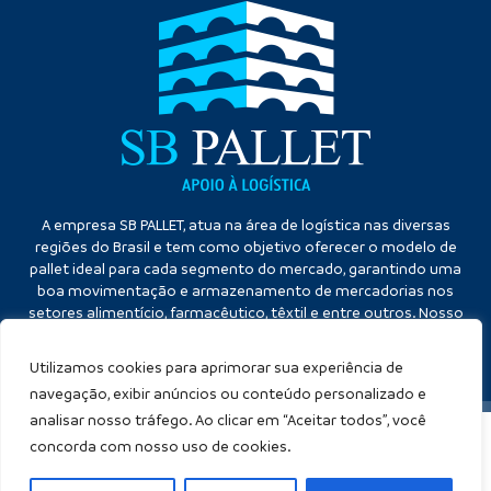
A empresa SB PALLET, atua na área de logística nas diversas
regiões do Brasil e tem como objetivo oferecer o modelo de
pallet ideal para cada segmento do mercado, garantindo uma
boa movimentação e armazenamento de mercadorias nos
setores alimentício, farmacêutico, têxtil e entre outros. Nosso
diferencial é a qualidade no atendimento e eficiência no
cumprimento dos prazos.
Utilizamos cookies para aprimorar sua experiência de
navegação, exibir anúncios ou conteúdo personalizado e
analisar nosso tráfego. Ao clicar em “Aceitar todos”, você
concorda com nosso uso de cookies.
SB PALLET
Copyright ©
. (Lei 9610 de 19/02/1998)
Criação de sites
: