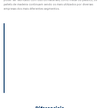
poder ser fabricado com outros materiais, como metal ou plástico, os
pallets de madeira continuam sendo os mais utilizados por diversas
empresas dos mais diferentes segmentos.