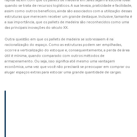
rápida fazem com que os pallets de madeira em Jales sejam a escolha ideal
quando se trata de recursos logísticos. A sua leveza, praticidade e facilidade,
assim como outros benefícios, ainda são associados com a utilização dessas
estruturas que merecem receber um grande destaque. Inclusive, tamanha é
a sua importância, que os pallets de madeira são reconhecidos como uma
das principais inovações do século XX.
Outra questão em que os pallets de madeira se sobressaem é na
racionalização do espaço. Como as estruturas podem ser empilhadas,
ocorre a verticalização do estoque e, consequentemente, a perda de área
útil é mínima, quando comparado com outros métodos de
armazenamento. Ou seja, isso significa até mesmo uma vantagem
econômica, uma vez que você não precisará se preocupar em comprar ou
alugar espaços extras para estocar uma grande quantidade de cargas.