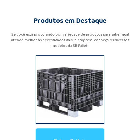
Produtos em Destaque
Se você está procurando por variedade de produtos para saber qual
atende melhor às necessidades da sua empresa, conheça os diversos
modelos da SB Pallet.
Locação de Pallets de
Locação de Pallets de
Locação de Racks