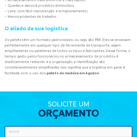
Armazenamento mais uniforme e mais rápido;
Quedas e danos à produtos diminuídos
Leve, com fácil manutenção e armazenamento;
Menos acidentes de trabalho.
O aliado da sua logística
Os pallets têm um formato padronizado, ou seja, são PBR. Eles se encaixam
perfeitamente em qualquer tipo de ferramenta de transporte, sejam
empilhadeiras ou paleteiras de todos os tipos e fabricantes. Dessa forma, o
tempo gasto pelos funcionários no armazenamento de produtos é
drasticamente reduzido e a organização e identificação são
consideravelmente simplificadas. Isso significa que a logística em geral é
pallets de madeira em Agudos
facilitada com o uso dos
.
SOLICITE UM
ORÇAMENTO