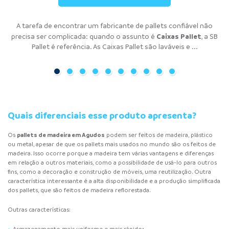
Buscando atuar de maneira mais eficiente e organizada, o uso de
A locação de pallets de plástico é uma das melhores alternativas
A tarefa de encontrar um fabricante de pallets confiável não
A tarefa de encontrar um fabricante de pallets confiável não
A tarefa de encontrar um fabricante de pallets confiável não
A tarefa de encontrar um fabricante de pallets confiável não
A tarefa de encontrar um fabricante de pallets confiável não
A tarefa de encontrar um fabricante de pallets confiável não
Um dos grandes problemas de logística que as empresas
Muitas empresas precisam atuar de maneira eficiente e
organizada. Por isso, o uso de pallet tem se tornado comum, pois
pallets tem se tornado muito comum para empresas de todos
encontram é a quantidade. Isso porque às vezes o empresário
para solucionar problemas logísticos de empresas, acabando
Pallets de Plástico
Pallets de Madeira
Racks Metálicos
Caixas Pallet
Estrados de
Pallets de
precisa ser complicada: quando o assunto é
precisa ser complicada: quando o assunto é
precisa ser complicada: quando o assunto é
precisa ser complicada: quando o assunto é
precisa ser complicada: quando o assunto é
precisa ser complicada: quando o assunto é
, a SB
, a
,
,
com os problemas de excesso e falta de materiais. Através do ...
é a melhor opção para o armazenamento e movimentação ...
enfrenta dilemas com o excesso de materiais, enquanto em
os ramos da indústria. Isso porque é a ...
Plástico
Contenção
SB Pallet é referência. O rack metálico é uma estrutura ...
Pallet é referência. As Caixas Pallet são laváveis e ...
Pallets de Plástico
Pallets de Madeira
Estrados de Plástico
a SB Pallet é referência. Os
a SB Pallet é referência. Os
, a SB Pallet é referência. Os
, a SB Pallet é referência. Os Pallets de Contenção
são ...
são ...
são
outros ...
asseguram ...
...
Quais diferenciais esse produto apresenta?
pallets de madeira em Agudos
Os
podem ser feitos de madeira, plástico
ou metal, apesar de que os pallets mais usados ​​no mundo são os feitos de
madeira. Isso ocorre porque a madeira tem várias vantagens e diferenças
em relação a outros materiais, como a possibilidade de usá-lo para outros
fins, como a decoração e construção de móveis, uma reutilização. Outra
característica interessante é a alta disponibilidade e a produção simplificada
dos pallets, que são feitos de madeira reflorestada.
Outras características: