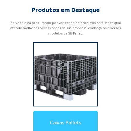
Produtos em Destaque
Se você está procurando por variedade de produtos para saber qual
atende melhor às necessidades da sua empresa, conheça os diversos
modelos da SB Pallet.
Locação de Pallets de
Locação de Pallets de
Locação de Racks
Locação de Caixas Pallet
Pallets de Contenção
Estrado de Plástico
Pallets de Madeira
Pallets de Plástico
Racks Metálicos
Caixas Pallets
Aramados
Plásticos
Madeira