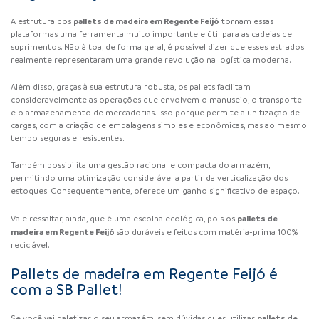
pallets de madeira em Regente Feijó
A estrutura dos
tornam essas
plataformas uma ferramenta muito importante e útil para as cadeias de
suprimentos. Não à toa, de forma geral, é possível dizer que esses estrados
realmente representaram uma grande revolução na logística moderna.
Além disso, graças à sua estrutura robusta, os pallets facilitam
consideravelmente as operações que envolvem o manuseio, o transporte
e o armazenamento de mercadorias. Isso porque permite a unitização de
cargas, com a criação de embalagens simples e econômicas, mas ao mesmo
tempo seguras e resistentes.
Também possibilita uma gestão racional e compacta do armazém,
permitindo uma otimização considerável a partir da verticalização dos
estoques. Consequentemente, oferece um ganho significativo de espaço.
pallets de
Vale ressaltar, ainda, que é uma escolha ecológica, pois os
madeira em Regente Feijó
são duráveis e feitos com matéria-prima 100%
reciclável.
Pallets de madeira em Regente Feijó é
com a SB Pallet!
pallets de
Se você vai paletizar o seu armazém, sem dúvidas quer utilizar