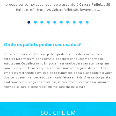
organizada. Por isso, o uso de pallet tem se tornado comum, pois
pallets tem se tornado muito comum para empresas de todos
encontram é a quantidade. Isso porque às vezes o empresário
para solucionar problemas logísticos de empresas, acabando
Pallets de Plástico
Pallets de Madeira
Racks Metálicos
Caixas Pallet
Estrados de
Pallets de
precisa ser complicada: quando o assunto é
precisa ser complicada: quando o assunto é
precisa ser complicada: quando o assunto é
precisa ser complicada: quando o assunto é
precisa ser complicada: quando o assunto é
precisa ser complicada: quando o assunto é
, a SB
, a
,
,
com os problemas de excesso e falta de materiais. Através do ...
é a melhor opção para o armazenamento e movimentação ...
enfrenta dilemas com o excesso de materiais, enquanto em
os ramos da indústria. Isso porque é a ...
Plástico
Contenção
SB Pallet é referência. O rack metálico é uma estrutura ...
Pallet é referência. As Caixas Pallet são laváveis e ...
Pallets de Plástico
Pallets de Madeira
Estrados de Plástico
a SB Pallet é referência. Os
a SB Pallet é referência. Os
, a SB Pallet é referência. Os
, a SB Pallet é referência. Os Pallets de Contenção
são ...
são ...
são
outros ...
asseguram ...
...
Onde os pallets podem ser usados?
Por serem muito versáteis, os pallets podem ser usados em diversos
setores. No armazém, por exemplo, os pallets enriquecem a forma de
estocagem. Os pallets também podem ser usados ​​para carregar carga em
caminhões e contêineres que atendem a uma ampla gama de produtos e
empresas, facilitando a emissão de documentos, pois a quantidade e o valor
dos itens devem ser declarados em cada fatura emitida. O valor dos paletes
é adicionado ao preço dos produtos, se não forem devolvidos, auxiliam no
reembolso para o comprador quanto para fins de seguro.
SOLICITE UM