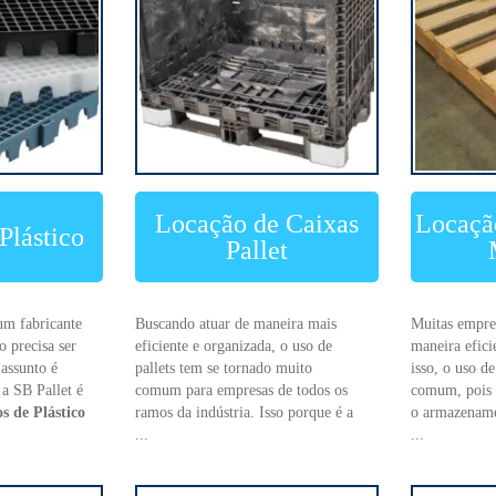
Locação de Caixas
Locação
Plástico
Pallet
um fabricante
Buscando atuar de maneira mais
Muitas empre
o precisa ser
eficiente e organizada, o uso de
maneira efici
assunto é
pallets tem se tornado muito
isso, o uso de
 a SB Pallet é
comum para empresas de todos os
comum, pois 
s de Plástico
ramos da indústria. Isso porque é a
o armazenam
...
...