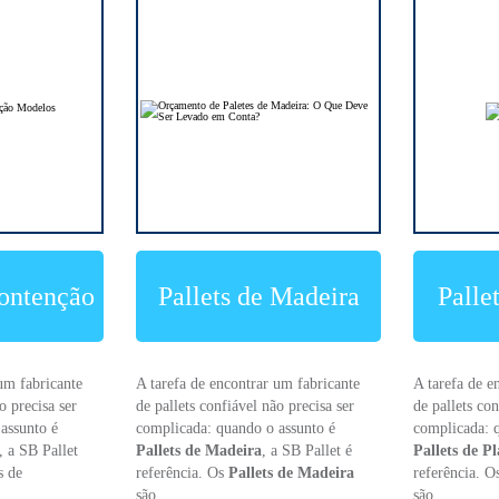
Contenção
Pallets de Madeira
Palle
um fabricante
A tarefa de encontrar um fabricante
A tarefa de e
o precisa ser
de pallets confiável não precisa ser
de pallets con
assunto é
complicada: quando o assunto é
complicada: 
, a SB Pallet
Pallets de Madeira
, a SB Pallet é
Pallets de Pl
s de
referência. Os
Pallets de Madeira
referência. 
..
são ...
são ...