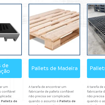
s de
Pallets de Madeira
Pallet
nção
rar um
A tarefa de encontrar um
A tarefa de
s confiável
fabricante de pallets confiável
fabricante d
plicada:
não precisa ser complicada:
não precisa
Pallets de
Pallets de
é
quando o assunto é
quando o a