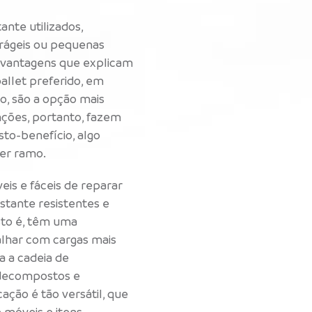
nte utilizados,
frágeis ou pequenas
 vantagens que explicam
allet preferido, em
o, são a opção mais
unções, portanto, fazem
to-benefício, algo
er ramo.
is ​​e fáceis de reparar
stante resistentes e
sto é, têm uma
alhar com cargas mais
a a cadeia de
 decompostos e
cação é tão versátil, que