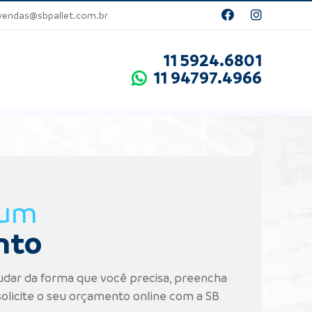
ndas@sbpallet.com.br
11 5924.6801
11 94797.4966
 um
nto
udar da forma que você precisa, preencha
olicite o seu orçamento online com a SB