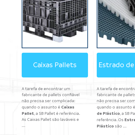
Caixas Pallets
Estrado de 
A tarefa de encontrar um
A tarefa de encont
fabricante de pallets confiável
fabricante de pallet
não precisa ser complicada:
não precisa ser com
Caixas
quando o assunto é
quando o assunto 
Pallet
de Plástico
, a SB Pallet é referência.
, a SB Pa
As Caixas Pallet são laváveis e
Estr
referência. Os
...
Plástico
são ...