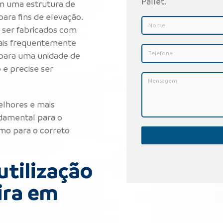
Pallet.
m uma estrutura de
para fins de elevação.
ser fabricados com
mais frequentemente
l para uma unidade de
 e precise ser
elhores e mais
damental para o
mo para o correto
utilização
ira em