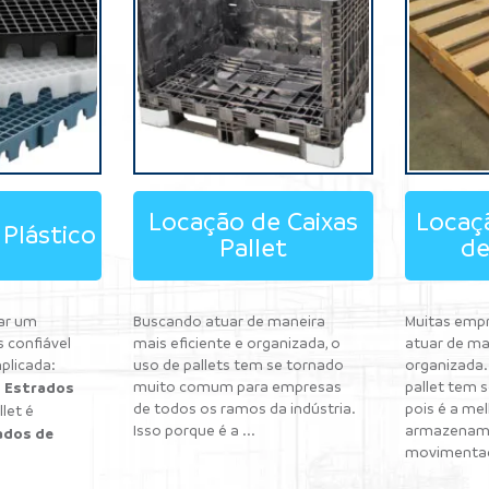
Locação de Caixas
Locaçã
Plástico
Pallet
de
rar um
Buscando atuar de maneira
Muitas emp
s confiável
mais eficiente e organizada, o
atuar de ma
plicada:
uso de pallets tem se tornado
organizada. 
Estrados
muito comum para empresas
pallet tem 
é
de todos os ramos da indústria.
pois é a me
llet é
Isso porque é a ...
armazenam
ados de
movimentaç