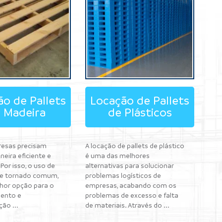
o de Pallets
Locação de Pallets
 Madeira
de Plásticos
resas precisam
A locação de pallets de plástico
neira eficiente e
é uma das melhores
Por isso, o uso de
alternativas para solucionar
se tornado comum,
problemas logísticos de
lhor opção para o
empresas, acabando com os
ento e
problemas de excesso e falta
ão ...
de materiais. Através do ...