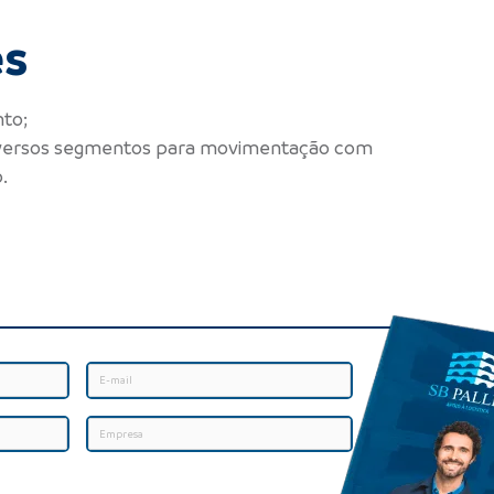
es
to;
diversos segmentos para movimentação com
.