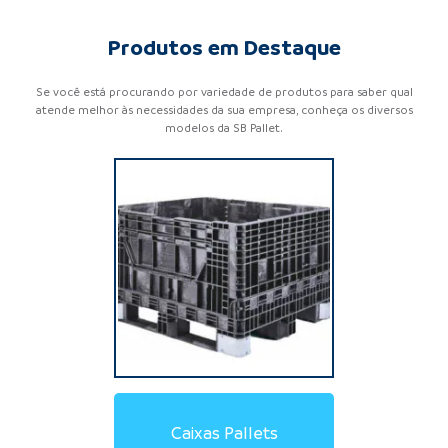
Produtos em Destaque
Se você está procurando por variedade de produtos para saber qual
atende melhor às necessidades da sua empresa, conheça os diversos
modelos da SB Pallet.
Locação de Pallets de
Locação de Pallets de
Locação de Racks
Locação de Caixas Pallet
Pallets de Contenção
Estrado de Plástico
Pallets de Madeira
Pallets de Plástico
Racks Metálicos
Caixas Pallets
Aramados
Plásticos
Madeira