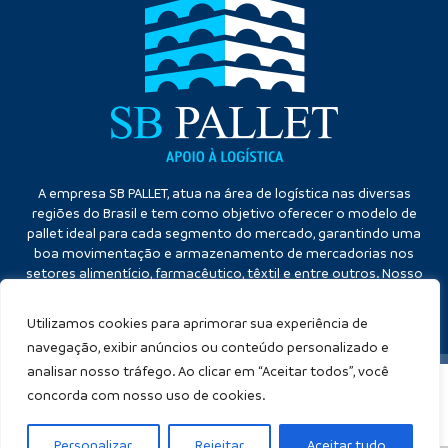
A empresa SB PALLET, atua na área de logística nas diversas
regiões do Brasil e tem como objetivo oferecer o modelo de
pallet ideal para cada segmento do mercado, garantindo uma
boa movimentação e armazenamento de mercadorias nos
setores alimentício, farmacêutico, têxtil e entre outros. Nosso
diferencial é a qualidade no atendimento e eficiência no
cumprimento dos prazos.
Utilizamos cookies para aprimorar sua experiência de
navegação, exibir anúncios ou conteúdo personalizado e
analisar nosso tráfego. Ao clicar em “Aceitar todos”, você
concorda com nosso uso de cookies.
SB PALLET
Copyright ©
. (Lei 9610 de 19/02/1998)
Criação de sites
:
Personalizar
Rejeitar
Aceitar tudo