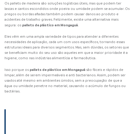
Os pallets de madeira são soluções logísticas úteis, mas que podem ter
lascas e cantos escondidos onde poeira ou umidade podem se acumular. Os
pregos ou bordas afiadas também podem causar danos ao produto e
acidentes de trabalho graves. Felizmente, existe uma alternativa mais
pallets de plástico
em Mongaguá
segura: os
.
Eles vêm em uma ampla variedade de tipos para atender a diferentes
necessidades de aplicação, cada um com usos específicos, tornando essas
estruturas ideais para diversos segmentos. Mas, sem dúvidas, os setores que
se beneficiam muito do seu uso são aqueles em que a maior prioridade é a
higiene, como nas indústrias alimentícia e farmacêutica.
pallets de plástico
em Mongaguá
Isso porque os
são fáceis e rápidos de
limpar, além de serem impermeáveis e anti bacterianos. Assim, podem ser
usados até mesmo em ambientes úmidos, sem a preocupação de que a
água ou umidade penetre no material, causando o acúmulo de fungos ou
bactérias.