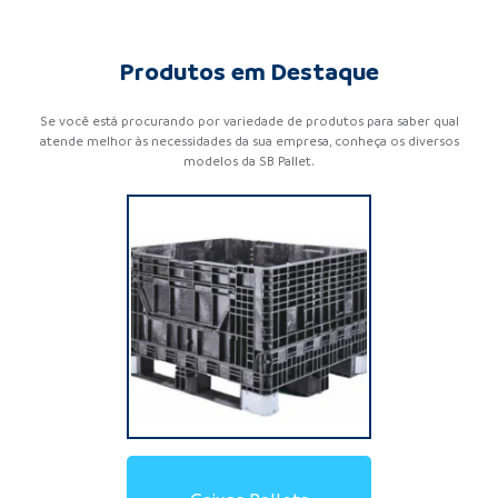
Produtos em Destaque
Se você está procurando por variedade de produtos para saber qual
atende melhor às necessidades da sua empresa, conheça os diversos
modelos da SB Pallet.
Locação de Pallets de
Locação de Pallets de
Locação de Racks