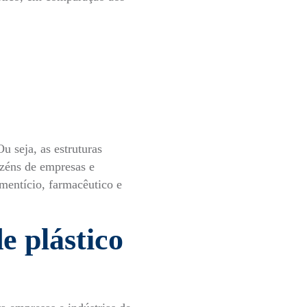
Ou seja, as estruturas
azéns de empresas e
imentício, farmacêutico e
e plástico