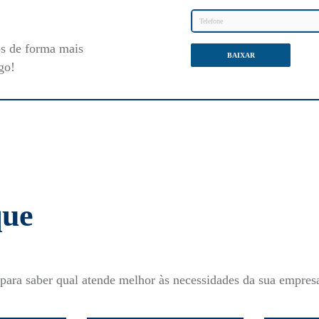
os de forma mais
BAIXAR
go!
que
para saber qual atende melhor às necessidades da sua empres