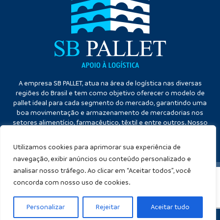
A empresa SB PALLET, atua na área de logística nas diversas
regiões do Brasil e tem como objetivo oferecer o modelo de
pallet ideal para cada segmento do mercado, garantindo uma
boa movimentação e armazenamento de mercadorias nos
setores alimentício, farmacêutico, têxtil e entre outros. Nosso
diferencial é a qualidade no atendimento e eficiência no
cumprimento dos prazos.
Utilizamos cookies para aprimorar sua experiência de
navegação, exibir anúncios ou conteúdo personalizado e
analisar nosso tráfego. Ao clicar em “Aceitar todos”, você
concorda com nosso uso de cookies.
SB PALLET
Copyright ©
. (Lei 9610 de 19/02/1998)
Criação de sites
:
Personalizar
Rejeitar
Aceitar tudo
WHATSAPP
Ligar
NÓS TE LIGAMOS