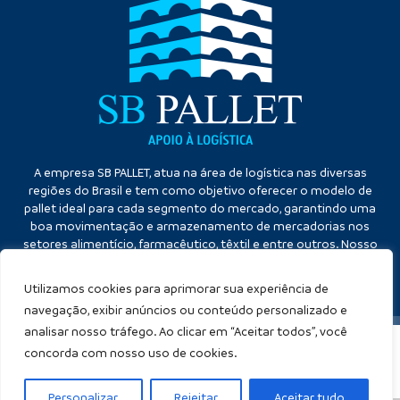
A empresa SB PALLET, atua na área de logística nas diversas
regiões do Brasil e tem como objetivo oferecer o modelo de
pallet ideal para cada segmento do mercado, garantindo uma
boa movimentação e armazenamento de mercadorias nos
setores alimentício, farmacêutico, têxtil e entre outros. Nosso
diferencial é a qualidade no atendimento e eficiência no
cumprimento dos prazos.
Utilizamos cookies para aprimorar sua experiência de
navegação, exibir anúncios ou conteúdo personalizado e
analisar nosso tráfego. Ao clicar em “Aceitar todos”, você
concorda com nosso uso de cookies.
SB PALLET
Copyright ©
. (Lei 9610 de 19/02/1998)
Criação de sites
:
Personalizar
Rejeitar
Aceitar tudo