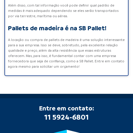
Além disso, com tal informação você pode definir qual padrão de
medidas é mais adequado dependendo se eles serão transportados
por via terrestre, marítima ou aérea.
Pallets de madeira é na SB Pallet!
A
locação
ou
compra de pallets de madeira
é uma solução interessante
para a sua empresa. Isso se deve, sobretudo, pela excelente relação
qualidade e preço, além da alta resistência que essas estruturas
oferecem. Mas, para isso, é fundamental contar com uma empresa
fornecedora que seja de confiança, como a SB Pallet. Entre em contato
agora mesmo para solicitar um orçamento!
Entre em contato:
11 5924-6801