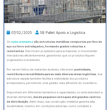
07/02/2025
SB Pallet Apoio a Logistica
racks
aramados
são estruturas metálicas compostas por fios de
Os
aço ou ferro entrelaçados, formando grades robustas e
resistentes
. Eles foram projetados para armazenar e movimentar
mercadorias eficientemente, garantindo que os produtos fiquem
organizados e acessíveis.
praticidade,
Por serem feitos de materiais duráveis, oferecem
resistência e versatilidade para as mais diversas áreas logísticas
. Sua
estrutura vazada também facilita a visibilidade dos produtos
armazenados, permitindo uma gestão mais eficiente do inventário.
Disponíveis em diferentes tamanhos e capacidades, os racks atendem a
desde pequenos estoques até grandes centros
diversas demandas,
de distribuição
. Além disso, sua construção metálica garante alta
durabilidade, mesmo em condições adversas, como umidade e