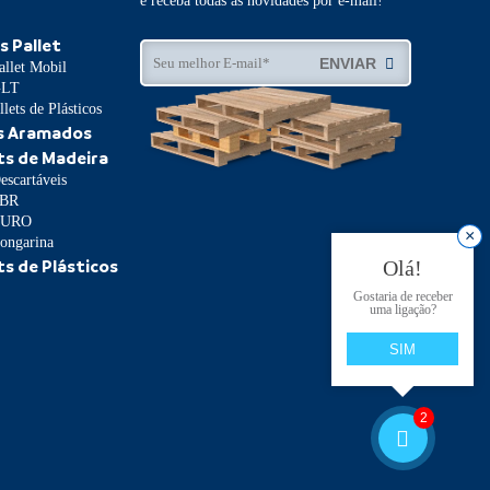
e receba todas as novidades por e-mail!
s Pallet
ENVIAR
allet Mobil
GLT
lets de Plásticos
s Aramados
ts de Madeira
escartáveis
PBR
 EURO
×
Longarina
Olá!
ts de Plásticos
Gostaria de receber
uma ligação?
SIM