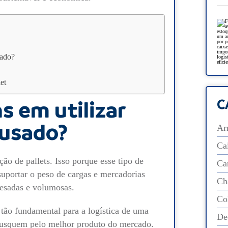
sado?
et
C
s em utilizar
 usado?
Ar
Cai
ão de pallets. Isso porque esse tipo de
Ca
 suportar o peso de cargas e mercadorias
Ch
pesadas e volumosas.
Col
 tão fundamental para a logística de uma
De
 busquem pelo melhor produto do mercado.