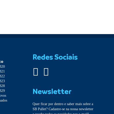
Redes Sociais
co
SB20
SB21
SB22
SB23
SB28
Newsletter
SB29
Novos
sados
Quer ficar por dentro e saber mais sobre a
SB Pallet? Cadastre-se na nossa newsletter