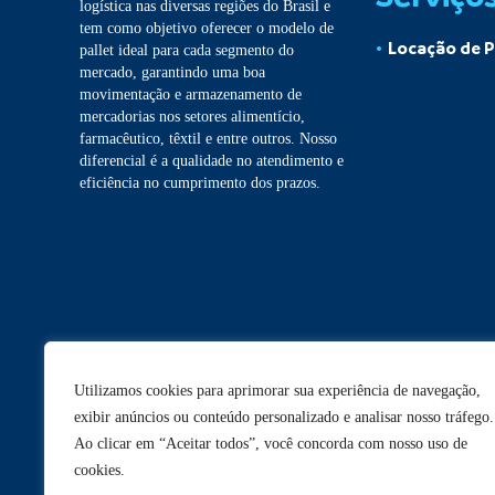
logística nas diversas regiões do Brasil e
tem como objetivo oferecer o modelo de
Locação de P
pallet ideal para cada segmento do
mercado, garantindo uma boa
movimentação e armazenamento de
mercadorias nos setores alimentício,
farmacêutico, têxtil e entre outros. Nosso
diferencial é a qualidade no atendimento e
eficiência no cumprimento dos prazos.
Utilizamos cookies para aprimorar sua experiência de navegação,
exibir anúncios ou conteúdo personalizado e analisar nosso tráfego.
Ao clicar em “Aceitar todos”, você concorda com nosso uso de
cookies.