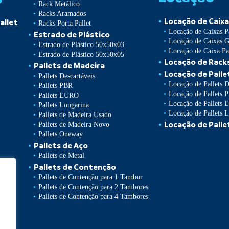
Rack Metálico
Racks Aramados
Locação de Caixa
allet
Racks Porta Pallet
Locação de Caixas P
Estrado de Plástico
Locação de Caixas 
Estrado de Plástico 50x50x03
Locação de Caixa Pal
Estrado de Plástico 50x50x05
Locação de Rack
Pallets de Madeira
Locação de Palle
Pallets Descartáveis
Locação de Pallets D
Pallets PBR
Locação de Pallets 
Pallets EURO
Locação de Pallets
Pallets Longarina
Locação de Pallets 
Pallets de Madeira Usado
Locação de Palle
Pallets de Madeira Novo
Pallets Oneway
Pallets de Aço
Pallets de Metal
Pallets de Contenção
Pallets de Contenção para 1 Tambor
Pallets de Contenção para 2 Tambores
Pallets de Contenção para 4 Tambores