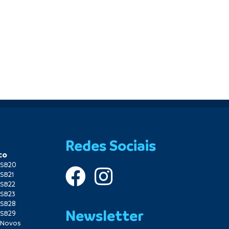
Redes Sociais
co
o SB20
 SB21
 SB22
 SB23
 SB28
Newsletter
 SB29
o Novos