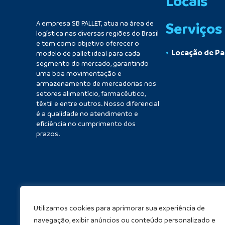
Locais
A empresa SB PALLET, atua na área de
Serviços
logística nas diversas regiões do Brasil
e tem como objetivo oferecer o
Locação de Pa
modelo de pallet ideal para cada
segmento do mercado, garantindo
uma boa movimentação e
armazenamento de mercadorias nos
setores alimentício, farmacêutico,
têxtil e entre outros. Nosso diferencial
é a qualidade no atendimento e
eficiência no cumprimento dos
prazos.
Utilizamos cookies para aprimorar sua experiência de
navegação, exibir anúncios ou conteúdo personalizado e