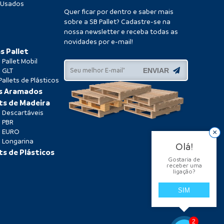
o Usados
Quer ficar por dentro e saber mais
sobre a SB Pallet? Cadastre-se na
nossa newsletter e receba todas as
novidades por e-mail!
s Pallet
Pallet Mobil
ENVIAR
 GLT
allets de Plásticos
ks Aramados
ts de Madeira
s Descartáveis
s PBR
s EURO
×
s Longarina
Olá!
ts de Plásticos
Gostaria de
receber uma
ligação?
SIM