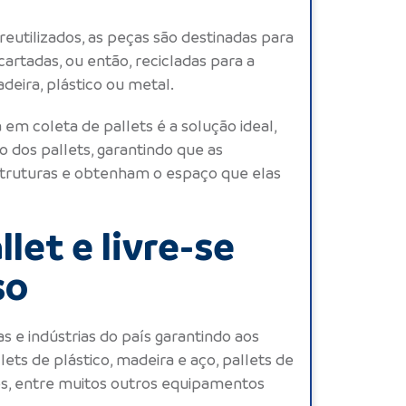
eutilizados, as peças são destinadas para
cartadas, ou então, recicladas para a
deira, plástico ou metal.
a em coleta de
pallets
é a solução ideal,
to dos
pallets
, garantindo que as
truturas e obtenham o espaço que elas
let e livre-se
so
s e indústrias do país garantindo aos
lets de plástico
,
madeira
e
aço
, pallets de
cos, entre muitos outros equipamentos