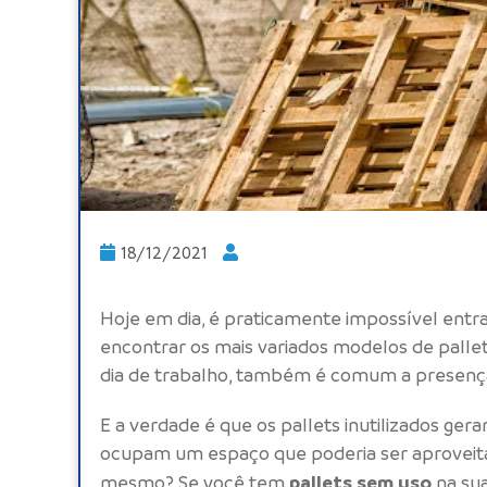
18/12/2021
Hoje em dia, é praticamente impossível ent
encontrar os mais variados modelos de
palle
dia de trabalho, também é comum a presença 
E a verdade é que os
pallets
inutilizados gera
ocupam um espaço que poderia ser aproveita
pallets sem uso
mesmo? Se você tem
na su