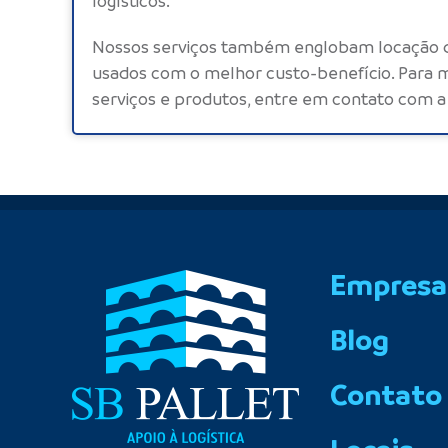
logísticos.
Nossos serviços também englobam locação
usados com o melhor custo-benefício. Para m
serviços e produtos,
entre em contato
com a 
Empresa
Blog
Contato