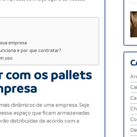
a sua empresa
unciona e por que contratar?
em uso
C
r com os pallets
Ar
mpresa
Ca
Ca
mais dinâmicos de uma empresa. Seja
Ch
 é nesse espaço que ficam armazenadas
Co
rão distribuídas de acordo com a
De