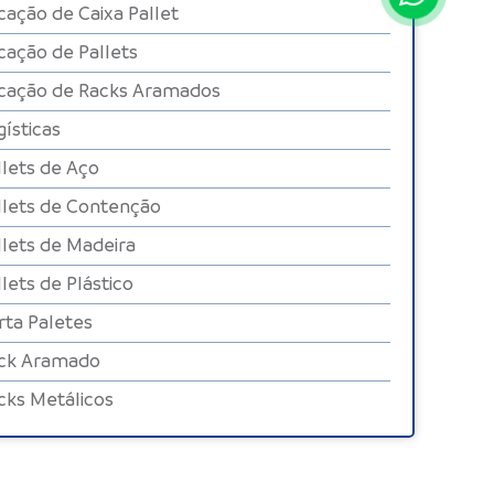
cação de Caixa Pallet
cação de Pallets
cação de Racks Aramados
gísticas
llets de Aço
llets de Contenção
llets de Madeira
llets de Plástico
rta Paletes
ck Aramado
cks Metálicos