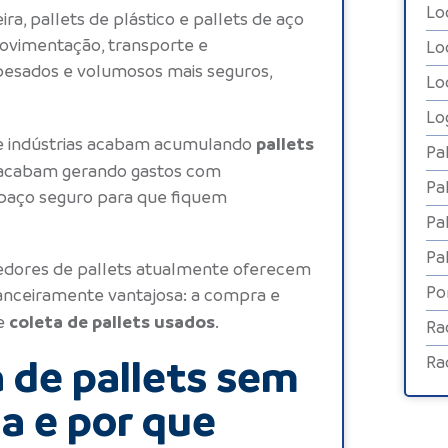
Lo
ira
,
pallets de plástico
e
pallets de aço
ovimentação, transporte e
Lo
esados e volumosos mais seguros,
Lo
Lo
pallets
 e indústrias acabam acumulando
Pa
acabam gerando gastos com
Pa
paço seguro para que fiquem
Pa
Pa
cedores de
pallets
atualmente oferecem
Po
anceiramente vantajosa: a compra e
coleta de pallets usados
de
.
Ra
 de pallets sem
Ra
a e por que