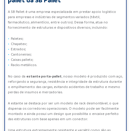
pallet da SB Pallet
A SB Pallet é uma empresa especializada em prestar apoio logístico
para empresas e indústrias de segmentos variados (têxtil,
farmacêutico, alimentício, entre outros). Dessa forma, atua no
fornecimento de estruturas e dispositivos diversos, incluindo:
Paletes;
Chapatex
;
Estrados;
Cantoneiras;
Caixas pallets;
Racks metálicos.
estante porta-pallet
No caso da
, nosso modelo é produzido com aço,
reforçando a segurança, resistência e integridade da estrutura durante
o empilhamento das cargas, evitando acidentes de trabalho e mesmo
perdas de insumos e mercadorias.
A estante se destaca por ser um modelo de rack desmontável, o que
dispensa os corredores operacionais. O modelo pode ser facilmente
montado e ainda possui um design que possibilita o encaixe perfeito
das estruturas com base apenas em um conector.
Uma estrutura extremamente resistente e versátil como são as